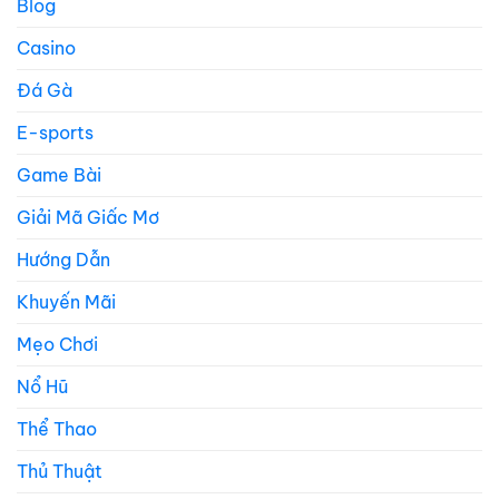
Blog
Với
Cách
Vài
Thức
Phút
Cài
Casino
Đặt
Siêu
Đơn
Đá Gà
Giản
E-sports
Game Bài
Giải Mã Giấc Mơ
Hướng Dẫn
Khuyến Mãi
Mẹo Chơi
Nổ Hũ
Thể Thao
Thủ Thuật