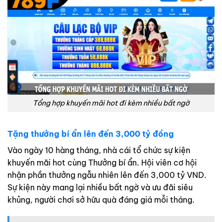
Tổng hợp khuyến mãi hot đi kèm nhiều bất ngờ
Tặng thưởng bí ẩn lên đến 3,000 tỷ đồng
Vào ngày 10 hàng tháng, nhà cái tổ chức sự kiện
khuyến mãi hot cùng Thưởng bí ẩn. Hội viên cơ hội
nhận phần thưởng ngẫu nhiên lên đến 3,000 tỷ VND.
Sự kiện này mang lại nhiều bất ngờ và ưu đãi siêu
khủng, người chơi sở hữu quà đáng giá mỗi tháng.