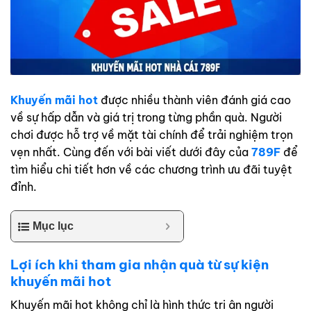
Khuyến mãi hot
được nhiều thành viên đánh giá cao
về sự hấp dẫn và giá trị trong từng phần quà. Người
chơi được hỗ trợ về mặt tài chính để trải nghiệm trọn
vẹn nhất. Cùng đến với bài viết dưới đây của
789F
để
tìm hiểu chi tiết hơn về các chương trình ưu đãi tuyệt
đỉnh.
Mục lục
Lợi ích khi tham gia nhận quà từ sự kiện
khuyến mãi hot
Khuyến mãi hot không chỉ là hình thức tri ân người