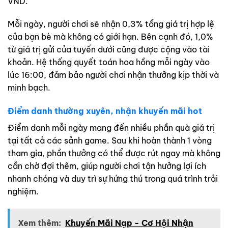
VND.
Mỗi ngày, người chơi sẽ nhận 0,3% tổng giá trị hợp lệ
của bạn bè mà không có giới hạn. Bên cạnh đó, 1,0%
từ giá trị gửi của tuyến dưới cũng được cộng vào tài
khoản. Hệ thống quyết toán hoa hồng mỗi ngày vào
lúc 16:00, đảm bảo người chơi nhận thưởng kịp thời và
minh bạch.
Điểm danh thường xuyên, nhận khuyến mãi hot
Điểm danh mỗi ngày mang đến nhiều phần quà giá trị
tại tất cả các sảnh game. Sau khi hoàn thành 1 vòng
tham gia, phần thưởng có thể được rút ngay mà không
cần chờ đợi thêm, giúp người chơi tận hưởng lợi ích
nhanh chóng và duy trì sự hứng thú trong quá trình trải
nghiệm.
Xem thêm:
Khuyến Mãi Nạp - Cơ Hội Nhận