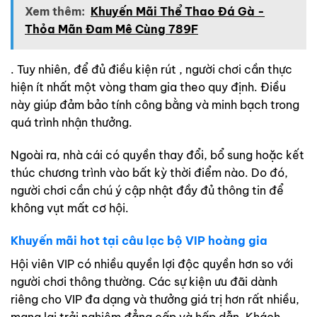
Xem thêm:
Khuyến Mãi Thể Thao Đá Gà -
Thỏa Mãn Đam Mê Cùng 789F
. Tuy nhiên, để đủ điều kiện rút , người chơi cần thực
hiện ít nhất một vòng tham gia theo quy định. Điều
này giúp đảm bảo tính công bằng và minh bạch trong
quá trình nhận thưởng.
Ngoài ra, nhà cái có quyền thay đổi, bổ sung hoặc kết
thúc chương trình vào bất kỳ thời điểm nào. Do đó,
người chơi cần chú ý cập nhật đầy đủ thông tin để
không vụt mất cơ hội.
Khuyến mãi hot tại câu lạc bộ VIP hoàng gia
Hội viên VIP có nhiều quyền lợi độc quyền hơn so với
người chơi thông thường. Các sự kiện ưu đãi dành
riêng cho VIP đa dạng và thưởng giá trị hơn rất nhiều,
mang lại trải nghiệm đẳng cấp và hấp dẫn. Khách