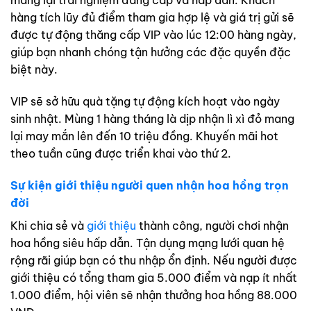
hàng tích lũy đủ điểm tham gia hợp lệ và giá trị gửi sẽ
được tự động thăng cấp VIP vào lúc 12:00 hàng ngày,
giúp bạn nhanh chóng tận hưởng các đặc quyền đặc
biệt này.
VIP sẽ sở hữu quà tặng tự động kích hoạt vào ngày
sinh nhật. Mùng 1 hàng tháng là dịp nhận lì xì đỏ mang
lại may mắn lên đến 10 triệu đồng. Khuyến mãi hot
theo tuần cũng được triển khai vào thứ 2.
Sự kiện giới thiệu người quen nhận hoa hồng trọn
đời
Khi chia sẻ và
giới thiệu
thành công, người chơi nhận
hoa hồng siêu hấp dẫn. Tận dụng mạng lưới quan hệ
rộng rãi giúp bạn có thu nhập ổn định. Nếu người được
giới thiệu có tổng tham gia 5.000 điểm và nạp ít nhất
1.000 điểm, hội viên sẽ nhận thưởng hoa hồng 88.000