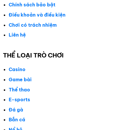
Chính sách bảo bật
Điều khoản và điều kiện
Chơi có trách nhiệm
Liên hệ
THỂ LOẠI TRÒ CHƠI
Casino
Game bài
Thể thao
E-sports
Đá gà
Bắn cá
Nổ hũ