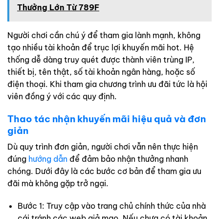
Thưởng Lớn Từ 789F
Người chơi cần chú ý để tham gia lành mạnh, không
tạo nhiều tài khoản để trục lợi khuyến mãi hot. Hệ
thống dễ dàng truy quét được thành viên trùng IP,
thiết bị, tên thật, số tài khoản ngân hàng, hoặc số
điện thoại. Khi tham gia chương trình ưu đãi tức là hội
viên đồng ý với các quy định.
Thao tác nhận khuyến mãi hiệu quả và đơn
giản
Dù quy trình đơn giản, người chơi vẫn nên thực hiện
đúng
hướng dẫn
để đảm bảo nhận thưởng nhanh
chóng. Dưới đây là các bước cơ bản để tham gia ưu
đãi mà không gặp trở ngại.
Bước 1: Truy cập vào trang chủ chính thức của nhà
cái tránh các web giả mạo. Nếu chưa có tài khoản,