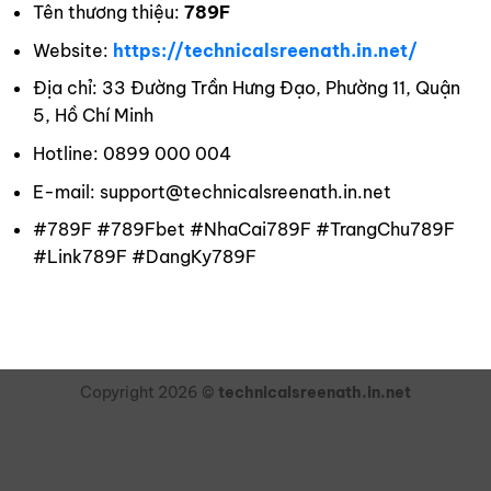
Tên thương thiệu:
789F
Website:
https://technicalsreenath.in.net/
Địa chỉ: 33 Đường Trần Hưng Đạo, Phường 11, Quận
5, Hồ Chí Minh
Hotline: 0899 000 004
E-mail: support@technicalsreenath.in.net
#789F #789Fbet #NhaCai789F #TrangChu789F
#Link789F #DangKy789F
Copyright 2026 ©
technicalsreenath.in.net