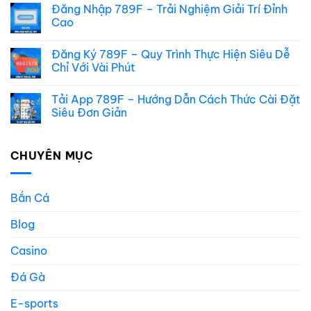
Tiền
có
Đăng Nhập 789F – Trải Nghiệm Giải Trí Đỉnh
gia dễ dàng tại sân chơi như sau:
789F
bình
–
luận
Cao
Nhận
ở
Thưởng
Nạp
Không
Bước 1: Đầu tiên, người chơi cần phải truy cập chính
Lớn
Tiền
có
Đăng Ký 789F – Quy Trình Thực Hiện Siêu Dễ
Với
789F
bình
thức vào trang chủ của nhà cái chúng tôi, đảm bảo
Quy
–
luận
Chỉ Với Vài Phút
Trình
Hướng
ở
đường link nhà cái uy tín. Vì trên thị trường hiện nay có
Nhanh
dẫn
Đăng
Không
Chóng
Cách
Nhập
khá nhiều tổ chức lợi dụng thương hiệu để lừa đảo
có
Tải App 789F – Hướng Dẫn Cách Thức Cài Đặt
Thức
789F
bình
người dùng.
Nhanh
–
luận
Siêu Đơn Giản
Chóng,
Trải
ở
An
Nghiệm
Đăng
Không
Bước 2: Tiếp đến, tại trang chủ, hội viên có thể lựa
Toàn
Giải
Ký
có
Trí
789F
bình
chọn thao tác đăng nhập. Trường hợp chưa có tài
CHUYÊN MỤC
Đỉnh
–
luận
Cao
Quy
ở
khoản hãy đăng ký để trải nghiệm các dịch vụ giải trí
Trình
Tải
Thực
App
hấp dẫn. Sau đó người chơi tìm đến mục Xổ số 789F
Hiện
789F
Bắn Cá
Siêu
–
và lựa chọn một hình thức trải nghiệm.
Dễ
Hướng
Chỉ
Dẫn
Blog
Với
Cách
Bước 3: Cuối cùng, tại đây khách hàng đưa ra con số
Vài
Thức
may mắn và giá trị đi kèm. Nếu dự đoán chính xác, hệ
Phút
Cài
Casino
Đặt
thống sẽ thông báo đến tài khoản và trao thưởng cho
Siêu
Đơn
Đá Gà
người chơi.
Giản
E-sports