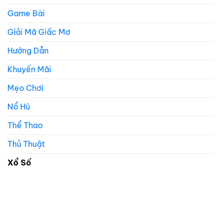
Game Bài
Giải Mã Giấc Mơ
Hướng Dẫn
Khuyến Mãi
Mẹo Chơi
Nổ Hũ
Thể Thao
Thủ Thuật
Xổ Số
Trải nghiệm dự đoán nhận thưởng dễ dàng tại 789F