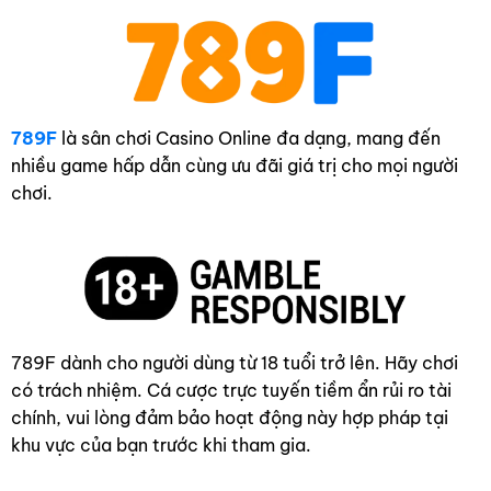
Xổ số 789F là sân chơi mang đến trải nghiệm giải trí
thú vị cho khách hàng cùng với nhiều phần thưởng
khủng. Bài viết trên chúng tôi đã hướng dẫn các bước
tham gia, chúc mọi người tham gia ván chơi trúng lớn.
789F
là sân chơi Casino Online đa dạng, mang đến
nhiều game hấp dẫn cùng ưu đãi giá trị cho mọi người
chơi.
789F dành cho người dùng từ 18 tuổi trở lên. Hãy chơi
có trách nhiệm. Cá cược trực tuyến tiềm ẩn rủi ro tài
chính, vui lòng đảm bảo hoạt động này hợp pháp tại
khu vực của bạn trước khi tham gia.