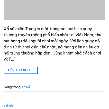
Xổ số miền Trung là một trong ba loại hình quay
Ưu điểm nổi bật tạo nên sự nổi tiếng của xổ số 789F
thưởng truyền thống phổ biến nhất tại Việt Nam, thu
hút hàng triệu người chơi mỗi ngày. Với lịch quay cố
Thao tác dự đoán dễ dàng
định từ thứ hai đến chủ nhật, nó mang đến nhiều cơ
Thiết kế giao diện khoa học đã giúp cho khách hàng
hội trúng thưởng hấp dẫn. Cùng khám phá cách chơi
trải nghiệm lần đầu tiên không bị khó khăn khi tham
và […]
gia dự đoán. Người chơi chỉ cần thực hiện một vài
TIẾP TỤC ĐỌC
→
thao tác đơn giản đã có thể tham gia ván chơi và tìm
kiếm may mắn cho bản thân. Đặc biệt giao diện thiết
kế hiện đại mang lại không gian đẳng cấp và sinh
Đăng trong
Xổ Số
động.
Phần thưởng cực khủng
XỔ SỐ
Giá trị phần thưởng tại sân chơi xổ số 789F luôn nhận