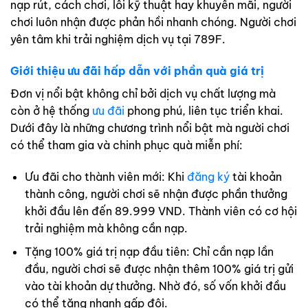
nạp rút, cách chơi, lỗi kỹ thuật hay khuyến mãi, người
chơi luôn nhận được phản hồi nhanh chóng. Người chơi
yên tâm khi trải nghiệm dịch vụ tại 789F.
Giới thiệu ưu đãi hấp dẫn với phần quà giá trị
Đơn vị nổi bật không chỉ bởi dịch vụ chất lượng mà
còn ở hệ thống
ưu đãi
phong phú, liên tục triển khai.
Dưới đây là những chương trình nổi bật mà người chơi
có thể tham gia và chinh phục quà miễn phí:
Ưu đãi cho thành viên mới: Khi
đăng ký
tài khoản
thành công, người chơi sẽ nhận được phần thưởng
khởi đầu lên đến 89.999 VND. Thành viên có cơ hội
trải nghiệm mà không cần nạp.
Tặng 100% giá trị nạp đầu tiên: Chỉ cần nạp lần
đầu, người chơi sẽ được nhận thêm 100% giá trị gửi
vào tài khoản dự thưởng. Nhờ đó, số vốn khởi đầu
có thể tăng nhanh gấp đôi.