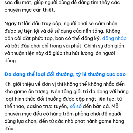
sắc dịu mắt, giúp người dùng dễ dàng tìm thấy các
chuyên mục cần thiết.
Ngay từ lần đầu truy cập, người chơi sẽ cảm nhận
được sự tiện lợi và dễ sử dụng của nền tảng. Không
cần cài đặt phức tạp, bạn có thể đăng ký,
đăng nhập
và bắt đầu chơi chỉ trong vài phút. Chính sự đơn giản
và thuận tiện này đã giúp thu hút lượng lớn người
dùng.
Đa dạng thể loại đổi thưởng, tỷ lệ thưởng cực cao
Khi giới thiệu về đơn vị thì không thể không nhắc đến
kho game ấn tượng. Nền tảng giải trí đa dạng với hàng
loạt hình thức đổi thưởng được cập nhật liên tục, từ
thể thao, casino trực tuyến,
xổ số
đến bắn cá. Mỗi
chuyên mục đều có hàng trăm phòng chơi để người
dùng lựa chọn, đến từ các nhà phát hành game hàng
đầu.