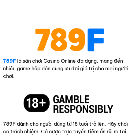
789F
là sân chơi Casino Online đa dạng, mang đến
nhiều game hấp dẫn cùng ưu đãi giá trị cho mọi người
chơi.
789F dành cho người dùng từ 18 tuổi trở lên. Hãy chơi
có trách nhiệm. Cá cược trực tuyến tiềm ẩn rủi ro tài