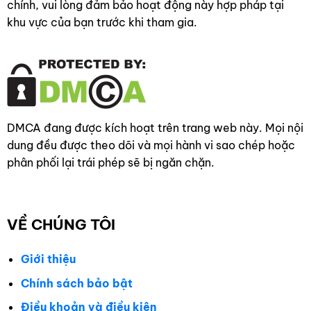
chính, vui lòng đảm bảo hoạt động này hợp pháp tại
khu vực của bạn trước khi tham gia.
DMCA đang được kích hoạt trên trang web này. Mọi nội
dung đều được theo dõi và mọi hành vi sao chép hoặc
phân phối lại trái phép sẽ bị ngăn chặn.
VỀ CHÚNG TÔI
Giới thiệu
Chính sách bảo bật
Điều khoản và điều kiện