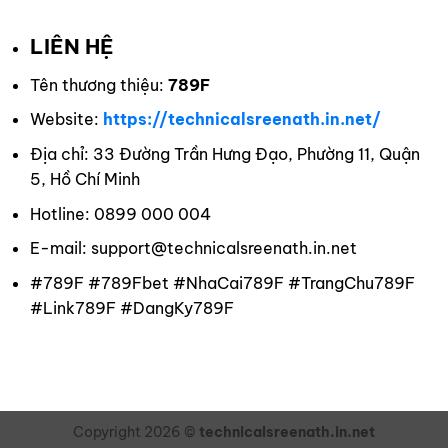
LIÊN HỆ
Tên thương thiệu:
789F
Website:
https://technicalsreenath.in.net/
Địa chỉ: 33 Đường Trần Hưng Đạo, Phường 11, Quận
5, Hồ Chí Minh
Hotline: 0899 000 004
E-mail: support@technicalsreenath.in.net
#789F #789Fbet #NhaCai789F #TrangChu789F
#Link789F #DangKy789F
Copyright 2026 ©
technicalsreenath.in.net