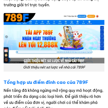
trường giải trí trực tuyến.
Giới thiệu nét sơ lược về nhà cái 789F
Tổng hợp ưu điểm đỉnh cao của 789F
Nền tảng đã không ngừng mở rộng quy mô hoạt động,
phát triển đa dạng các loại hình. Để giới thiệu rõ hơn
về ưu điểm của đơn vị, người chơi có thể khám phá