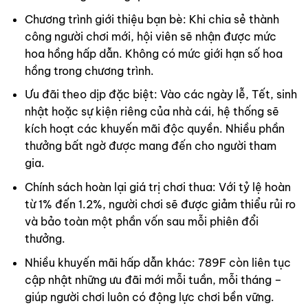
Chương trình giới thiệu bạn bè: Khi chia sẻ thành
công người chơi mới, hội viên sẽ nhận được mức
hoa hồng hấp dẫn. Không có mức giới hạn số hoa
hồng trong chương trình.
Ưu đãi theo dịp đặc biệt: Vào các ngày lễ, Tết, sinh
nhật hoặc sự kiện riêng của nhà cái, hệ thống sẽ
kích hoạt các khuyến mãi độc quyền. Nhiều phần
thưởng bất ngờ được mang đến cho người tham
gia.
Chính sách hoàn lại giá trị chơi thua: Với tỷ lệ hoàn
từ 1% đến 1.2%, người chơi sẽ được giảm thiểu rủi ro
và bảo toàn một phần vốn sau mỗi phiên đổi
thưởng.
Nhiều khuyến mãi hấp dẫn khác: 789F còn liên tục
cập nhật những ưu đãi mới mỗi tuần, mỗi tháng –
giúp người chơi luôn có động lực chơi bền vững.