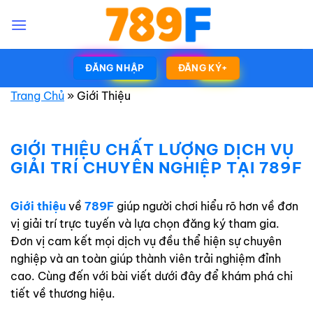
Bỏ
qua
nội
dung
ĐĂNG NHẬP
ĐĂNG KÝ+
Trang Chủ
»
Giới Thiệu
GIỚI THIỆU CHẤT LƯỢNG DỊCH VỤ
GIẢI TRÍ CHUYÊN NGHIỆP TẠI 789F
Giới thiệu
về
789F
giúp người chơi hiểu rõ hơn về đơn
vị giải trí trực tuyến và lựa chọn đăng ký tham gia.
Đơn vị cam kết mọi dịch vụ đều thể hiện sự chuyên
nghiệp và an toàn giúp thành viên trải nghiệm đỉnh
cao. Cùng đến với bài viết dưới đây để khám phá chi
tiết về thương hiệu.